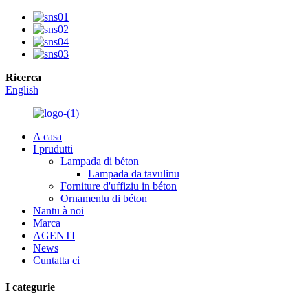
Ricerca
English
A casa
I prudutti
Lampada di béton
Lampada da tavulinu
Forniture d'uffiziu in béton
Ornamentu di béton
Nantu à noi
Marca
AGENTI
News
Cuntatta ci
I categurie