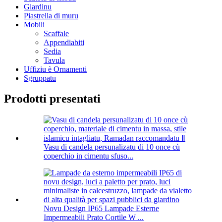
Giardinu
Piastrella di muru
Mobili
Scaffale
Appendiabiti
Sedia
Tavula
Uffiziu è Ornamenti
Sgruppatu
Prodotti presentati
Vasu di candela persunalizatu di 10 once cù
coperchio in cimentu sfuso...
Novu Design IP65 Lampade Esterne
Impermeabili Prato Cortile W ...