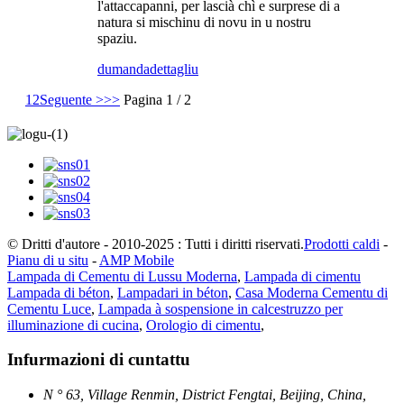
l'attaccapanni, per lascià chì e surprese di a
natura si mischinu di novu in u nostru
spaziu.
dumanda
dettagliu
1
2
Seguente >
>>
Pagina 1 / 2
© Dritti d'autore - 2010-2025 : Tutti i diritti riservati.
Prodotti caldi
-
Pianu di u situ
-
AMP Mobile
Lampada di Cementu di Lussu Moderna
,
Lampada di cimentu
Lampada di béton
,
Lampadari in béton
,
Casa Moderna Cementu di
Cementu Luce
,
Lampada à sospensione in calcestruzzo per
illuminazione di cucina
,
Orologio di cimentu
,
Infurmazioni di cuntattu
N ° 63, Village Renmin, District Fengtai, Beijing, China,