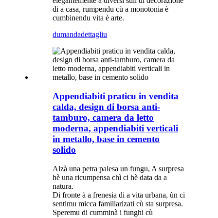
elegantemente à diversi stili di decorazione
di a casa, rumpendu cù a monotonia è
cumbinendu vita è arte.
dumanda
dettagliu
Appendiabiti praticu in vendita
calda, design di borsa anti-
tamburo, camera da letto
moderna, appendiabiti verticali
in metallo, base in cemento
solido
Alzà una petra palesa un fungu, A surpresa
hè una ricumpensa chì ci hè data da a
natura.
Di fronte à a frenesia di a vita urbana, ùn ci
sentimu micca familiarizati cù sta surpresa.
Speremu di cumminà i funghi cù