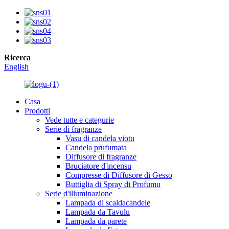
Ricerca
English
Casa
Prodotti
Vede tutte e categurie
Serie di fragranze
Vasu di candela viotu
Candela prufumata
Diffusore di fragranze
Bruciatore d'incensu
Compresse di Diffusore di Gesso
Buttiglia di Spray di Profumu
Serie d'illuminazione
Lampada di scaldacandele
Lampada da Tavulu
Lampada da parete