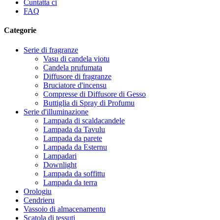
Cuntatta ci
FAQ
Categorie
Serie di fragranze
Vasu di candela viotu
Candela prufumata
Diffusore di fragranze
Bruciatore d'incensu
Compresse di Diffusore di Gesso
Buttiglia di Spray di Profumu
Serie d'illuminazione
Lampada di scaldacandele
Lampada da Tavulu
Lampada da parete
Lampada da Esternu
Lampadari
Downlight
Lampada da soffittu
Lampada da terra
Orologiu
Cendrieru
Vassoio di almacenamentu
Scatola di tessuti