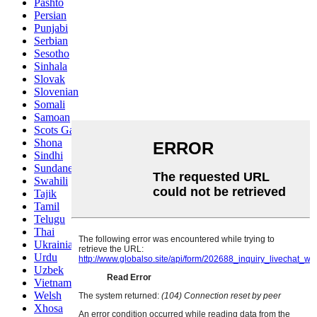
Pashto
Persian
Punjabi
Serbian
Sesotho
Sinhala
Slovak
Slovenian
Somali
Samoan
Scots Gaelic
Shona
Sindhi
Sundanese
Swahili
Tajik
Tamil
Telugu
Thai
Ukrainian
Urdu
Uzbek
Vietnamese
Welsh
Xhosa