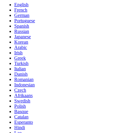
English
French
German
Portuguese
Spanish
Russian
Japanese
Korean
Arabic
Irish
Greek
Turkish
Italian
Danish
Romanian
Indonesian
Czech
Afrikaans
Swedish
Polish
Basque
Catalan
Esperanto
Hindi
Lao