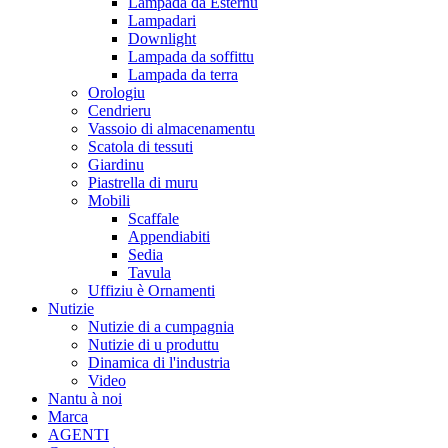
Lampada da Esternu
Lampadari
Downlight
Lampada da soffittu
Lampada da terra
Orologiu
Cendrieru
Vassoio di almacenamentu
Scatola di tessuti
Giardinu
Piastrella di muru
Mobili
Scaffale
Appendiabiti
Sedia
Tavula
Uffiziu è Ornamenti
Nutizie
Nutizie di a cumpagnia
Nutizie di u produttu
Dinamica di l'industria
Video
Nantu à noi
Marca
AGENTI