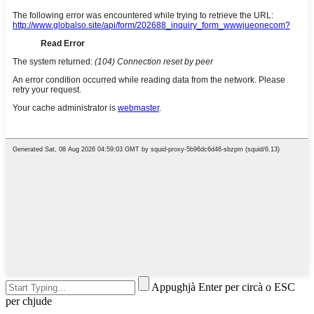
Appughjà Enter per circà o ESC
per chjude