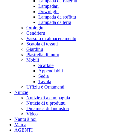
Lampada da Esternu
Lampadari
Downlight
Lampada da soffittu
Lampada da terra
Orologiu
Cendrieru
Vassoio di almacenamentu
Scatola di tessuti
Giardinu
Piastrella di muru
Mobili
Scaffale
Appendiabiti
Sedia
Tavula
Uffiziu è Ornamenti
Nutizie
Nutizie di a cumpagnia
Nutizie di u produttu
Dinamica di l'industria
Video
Nantu à noi
Marca
AGENTI