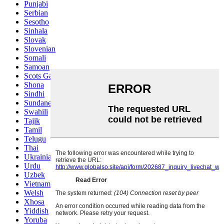
Punjabi
Serbian
Sesotho
Sinhala
Slovak
Slovenian
Somali
Samoan
Scots Gaelic
Shona
Sindhi
Sundanese
Swahili
Tajik
Tamil
Telugu
Thai
Ukrainian
Urdu
Uzbek
Vietnamese
Welsh
Xhosa
Yiddish
Yoruba