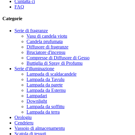
Cuntatta ci
FAQ
Categorie
Serie di fragranze
Vasu di candela viotu
Candela prufumata
Diffusore di fragranze
Bruciatore d'incensu
Compresse di Diffusore di Gesso
Buttiglia di Spray di Profumu
Serie d'illuminazione
Lampada di scaldacandele
Lampada da Tavulu
Lampada da parete
Lampada da Esternu
Lampadari
Downlight
Lampada da soffittu
Lampada da terra
Orologiu
Cendrieru
Vassoio di almacenamentu
Scatola di tessuti