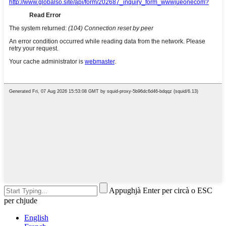
Appughjà Enter per circà o ESC
per chjude
English