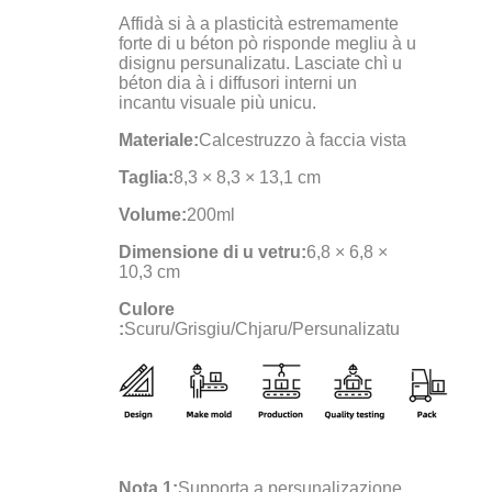
Affidà si à a plasticità estremamente
forte di u béton pò risponde megliu à u
disignu persunalizatu. Lasciate chì u
béton dia à i diffusori interni un
incantu visuale più unicu.
Materiale:
Calcestruzzo à faccia vista
Taglia:
8,3 × 8,3 × 13,1 cm
Volume:
200ml
Dimensione di u vetru:
6,8 × 6,8 ×
10,3 cm
Culore
:
Scuru/Grisgiu/Chjaru/Persunalizatu
Nota 1:
Supporta a persunalizazione