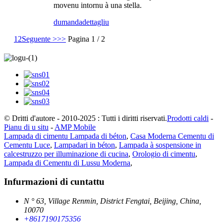
movenu intornu à una stella.
dumanda
dettagliu
1
2
Seguente >
>>
Pagina 1 / 2
© Dritti d'autore - 2010-2025 : Tutti i diritti riservati.
Prodotti caldi
-
Pianu di u situ
-
AMP Mobile
Lampada di cimentu Lampada di béton
,
Casa Moderna Cementu di
Cementu Luce
,
Lampadari in béton
,
Lampada à sospensione in
calcestruzzo per illuminazione di cucina
,
Orologio di cimentu
,
Lampada di Cementu di Lussu Moderna
,
Infurmazioni di cuntattu
N ° 63, Village Renmin, District Fengtai, Beijing, China,
10070
+8617190175356