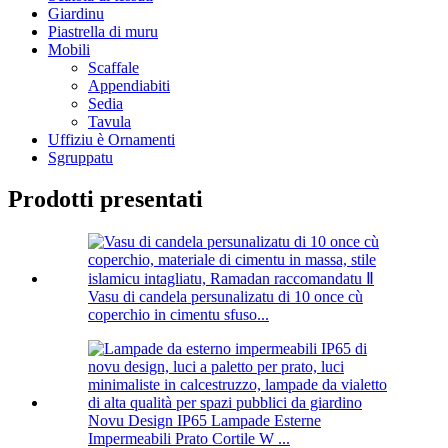
Giardinu
Piastrella di muru
Mobili
Scaffale
Appendiabiti
Sedia
Tavula
Uffiziu è Ornamenti
Sgruppatu
Prodotti presentati
Vasu di candela persunalizatu di 10 once cù
coperchio in cimentu sfuso...
Novu Design IP65 Lampade Esterne
Impermeabili Prato Cortile W ...