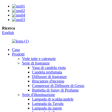
Ricerca
English
Casa
Prodotti
Vede tutte e categurie
Serie di fragranze
Vasu di candela viotu
Candela prufumata
Diffusore di fragranze
Bruciatore d'incensu
Compresse di Diffusore di Gesso
Buttiglia di Spray di Profumu
Serie d'illuminazione
Lampada di scaldacandele
Lampada da Tavulu
Lampada da parete