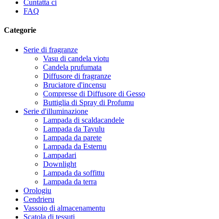
Cuntatta ci
FAQ
Categorie
Serie di fragranze
Vasu di candela viotu
Candela prufumata
Diffusore di fragranze
Bruciatore d'incensu
Compresse di Diffusore di Gesso
Buttiglia di Spray di Profumu
Serie d'illuminazione
Lampada di scaldacandele
Lampada da Tavulu
Lampada da parete
Lampada da Esternu
Lampadari
Downlight
Lampada da soffittu
Lampada da terra
Orologiu
Cendrieru
Vassoio di almacenamentu
Scatola di tessuti