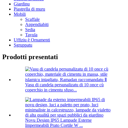
Giardinu
Piastrella di muru
Mobili
Scaffale
Appendiabiti
Sedia
Tavula
Uffiziu è Ornamenti
Sgruppatu
Prodotti presentati
Vasu di candela persunalizatu di 10 once cù
coperchio in cimentu sfuso...
Novu Design IP65 Lampade Esterne
Impermeabili Prato Cortile W ...