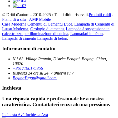
© Dritti d'autore - 2010-2025 : Tutti i diritti riservati.
Prodotti caldi
-
Pianu di u situ
-
AMP Mobile
Casa Moderna Cementu di Cementu Luce
,
Lampada di Cementu di
Lussu Moderna
,
Orologio di cimentu
,
Lampada à sospensione in
calcestruzzo per illuminazione di cucina
,
Lampadari in béton
,
Lampada di cimentu Lampada di béton
,
Infurmazioni di cuntattu
N ° 63, Village Renmin, District Fengtai, Beijing, China,
10070
+8617190175356
Risposta 24 ore su 24, 7 ghjorni su 7
BeijingYugou@gmail.com
Inchiesta
Una risposta rapida è prufessiunale hè a nostra
caratteristica. Cuntattateci senza alcuna pressione.
Inchiesta Avà
Inchiesta Avà