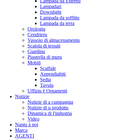
Lampada da Esternu
Lampadari
Downlight
Lampada da soffittu
Lampada da terra
Orologiu
Cendrieru
Vassoio di almacenamentu
Scatola di tessuti
Giardinu
Piastrella di muru
Mobili
Scaffale
Appendiabiti
Sedia
Tavula
Uffiziu è Ornamenti
Nutizie
Nutizie di a cumpagnia
Nutizie di u produttu
Dinamica di l'industria
Video
Nantu à noi
Marca
AGENTI