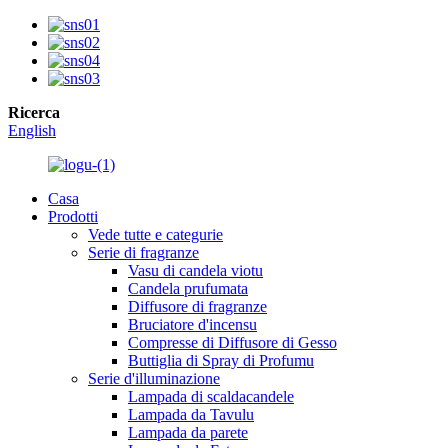
Ricerca
English
Casa
Prodotti
Vede tutte e categurie
Serie di fragranze
Vasu di candela viotu
Candela prufumata
Diffusore di fragranze
Bruciatore d'incensu
Compresse di Diffusore di Gesso
Buttiglia di Spray di Profumu
Serie d'illuminazione
Lampada di scaldacandele
Lampada da Tavulu
Lampada da parete