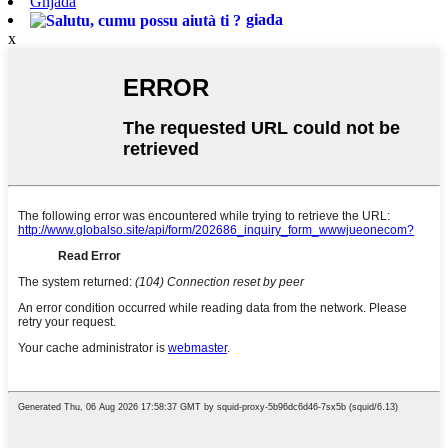
Ghjada
giada
x