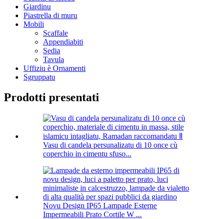
Giardinu
Piastrella di muru
Mobili
Scaffale
Appendiabiti
Sedia
Tavula
Uffiziu è Ornamenti
Sgruppatu
Prodotti presentati
Vasu di candela persunalizatu di 10 once cù
coperchio in cimentu sfuso...
Novu Design IP65 Lampade Esterne
Impermeabili Prato Cortile W ...