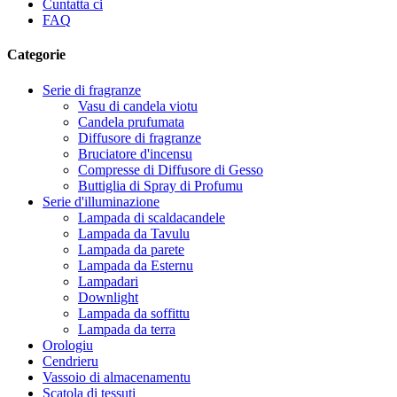
Cuntatta ci
FAQ
Categorie
Serie di fragranze
Vasu di candela viotu
Candela prufumata
Diffusore di fragranze
Bruciatore d'incensu
Compresse di Diffusore di Gesso
Buttiglia di Spray di Profumu
Serie d'illuminazione
Lampada di scaldacandele
Lampada da Tavulu
Lampada da parete
Lampada da Esternu
Lampadari
Downlight
Lampada da soffittu
Lampada da terra
Orologiu
Cendrieru
Vassoio di almacenamentu
Scatola di tessuti