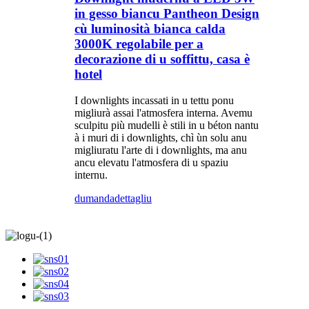
in gesso biancu Pantheon Design
cù luminosità bianca calda
3000K regolabile per a
decorazione di u soffittu, casa è
hotel
I downlights incassati in u tettu ponu
migliurà assai l'atmosfera interna. Avemu
sculpitu più mudelli è stili in u béton nantu
à i muri di i downlights, chì ùn solu anu
migliuratu l'arte di i downlights, ma anu
ancu elevatu l'atmosfera di u spaziu
internu.
dumanda
dettagliu