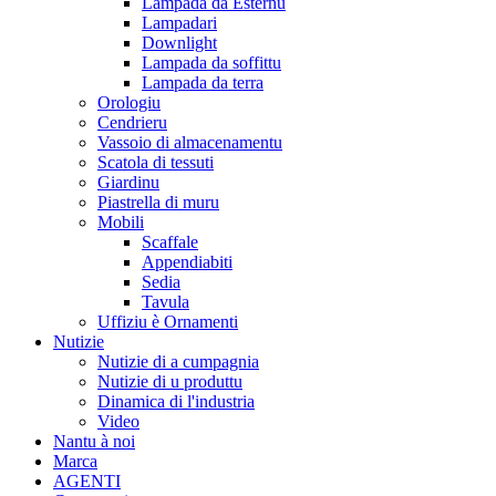
Lampada da Esternu
Lampadari
Downlight
Lampada da soffittu
Lampada da terra
Orologiu
Cendrieru
Vassoio di almacenamentu
Scatola di tessuti
Giardinu
Piastrella di muru
Mobili
Scaffale
Appendiabiti
Sedia
Tavula
Uffiziu è Ornamenti
Nutizie
Nutizie di a cumpagnia
Nutizie di u produttu
Dinamica di l'industria
Video
Nantu à noi
Marca
AGENTI