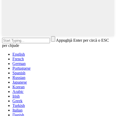
Appughjà Enter per circà o ESC
per chjude
English
French
German
Portuguese
Spanish
Russian
Japanese
Korean
Arabic
Irish
Greek
Turkish
Italian
Danish