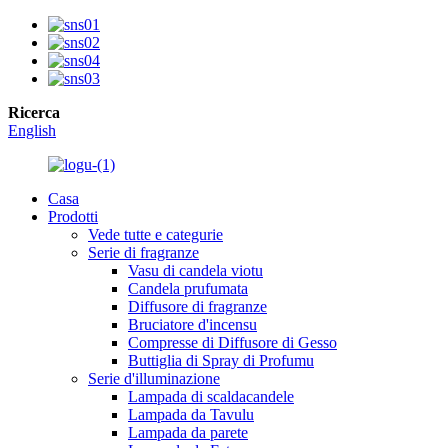
Ricerca
English
Casa
Prodotti
Vede tutte e categurie
Serie di fragranze
Vasu di candela viotu
Candela prufumata
Diffusore di fragranze
Bruciatore d'incensu
Compresse di Diffusore di Gesso
Buttiglia di Spray di Profumu
Serie d'illuminazione
Lampada di scaldacandele
Lampada da Tavulu
Lampada da parete