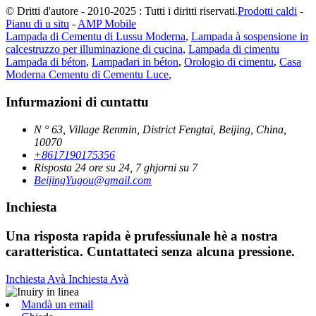
© Dritti d'autore - 2010-2025 : Tutti i diritti riservati.
Prodotti caldi
-
Pianu di u situ
-
AMP Mobile
Lampada di Cementu di Lussu Moderna
,
Lampada à sospensione in
calcestruzzo per illuminazione di cucina
,
Lampada di cimentu
Lampada di béton
,
Lampadari in béton
,
Orologio di cimentu
,
Casa
Moderna Cementu di Cementu Luce
,
Infurmazioni di cuntattu
N ° 63, Village Renmin, District Fengtai, Beijing, China,
10070
+8617190175356
Risposta 24 ore su 24, 7 ghjorni su 7
BeijingYugou@gmail.com
Inchiesta
Una risposta rapida è prufessiunale hè a nostra
caratteristica. Cuntattateci senza alcuna pressione.
Inchiesta Avà
Inchiesta Avà
Mandà un email