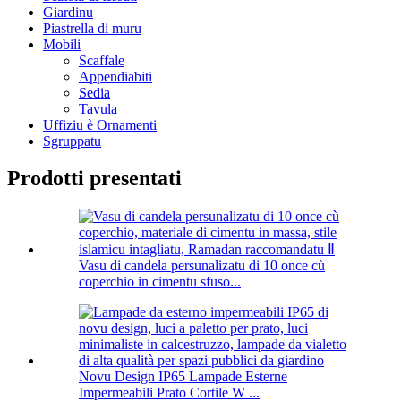
Giardinu
Piastrella di muru
Mobili
Scaffale
Appendiabiti
Sedia
Tavula
Uffiziu è Ornamenti
Sgruppatu
Prodotti presentati
Vasu di candela persunalizatu di 10 once cù
coperchio in cimentu sfuso...
Novu Design IP65 Lampade Esterne
Impermeabili Prato Cortile W ...