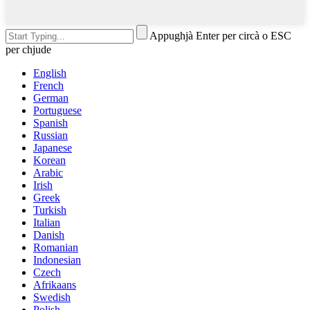
Appughjà Enter per circà o ESC
per chjude
English
French
German
Portuguese
Spanish
Russian
Japanese
Korean
Arabic
Irish
Greek
Turkish
Italian
Danish
Romanian
Indonesian
Czech
Afrikaans
Swedish
Polish