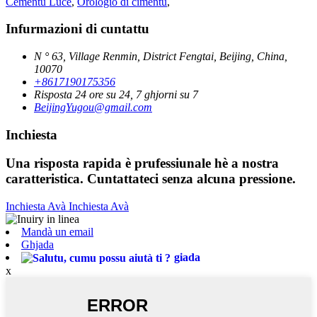
Cementu Luce
,
Orologio di cimentu
,
Infurmazioni di cuntattu
N ° 63, Village Renmin, District Fengtai, Beijing, China,
10070
+8617190175356
Risposta 24 ore su 24, 7 ghjorni su 7
BeijingYugou@gmail.com
Inchiesta
Una risposta rapida è prufessiunale hè a nostra
caratteristica. Cuntattateci senza alcuna pressione.
Inchiesta Avà
Inchiesta Avà
Mandà un email
Ghjada
giada
x