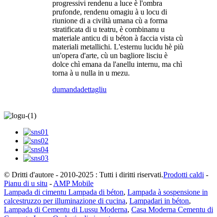
progressivi rendenu a luce è l'ombra
prufonde, rendenu omagiu à u locu di
riunione di a civiltà umana cù a forma
stratificata di u teatru, è combinanu u
materiale anticu di u béton à faccia vista cù
materiali metallichi. L'esternu lucidu hè più
un'opera d'arte, cù un bagliore lisciu è
dolce chì emana da l'anellu internu, ma chì
torna à u nulla in u mezu.
dumanda
dettagliu
© Dritti d'autore - 2010-2025 : Tutti i diritti riservati.
Prodotti caldi
-
Pianu di u situ
-
AMP Mobile
Lampada di cimentu Lampada di béton
,
Lampada à sospensione in
calcestruzzo per illuminazione di cucina
,
Lampadari in béton
,
Lampada di Cementu di Lussu Moderna
,
Casa Moderna Cementu di