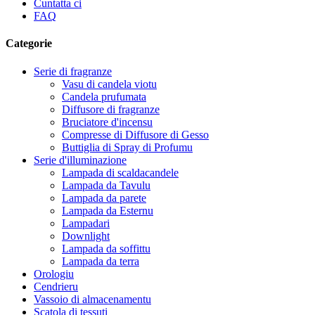
Cuntatta ci
FAQ
Categorie
Serie di fragranze
Vasu di candela viotu
Candela prufumata
Diffusore di fragranze
Bruciatore d'incensu
Compresse di Diffusore di Gesso
Buttiglia di Spray di Profumu
Serie d'illuminazione
Lampada di scaldacandele
Lampada da Tavulu
Lampada da parete
Lampada da Esternu
Lampadari
Downlight
Lampada da soffittu
Lampada da terra
Orologiu
Cendrieru
Vassoio di almacenamentu
Scatola di tessuti