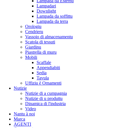
Lampada da Esternu
Lampadari
Downlight
Lampada da soffittu
Lampada da terra
Orologiu
Cendrieru
Vassoio di almacenamentu
Scatola di tessuti
Giardinu
Piastrella di muru
Mobili
Scaffale
Appendiabiti
Sedia
Tavula
Uffiziu è Ornamenti
Nutizie
Nutizie di a cumpagnia
Nutizie di u produttu
Dinamica di l'industria
Video
Nantu à noi
Marca
AGENTI