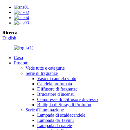
Ricerca
English
Casa
Prodotti
Vede tutte e categurie
Serie di fragranze
Vasu di candela viotu
Candela prufumata
Diffusore di fragranze
Bruciatore d'incensu
Compresse di Diffusore di Gesso
Buttiglia di Spray di Profumu
Serie d'illuminazione
Lampada di scaldacandele
Lampada da Tavulu
Lampada da parete