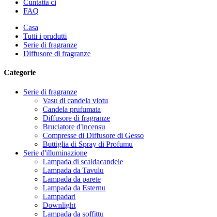
Cuntatta ci
FAQ
Casa
Tutti i prudutti
Serie di fragranze
Diffusore di fragranze
Categorie
Serie di fragranze
Vasu di candela viotu
Candela prufumata
Diffusore di fragranze
Bruciatore d'incensu
Compresse di Diffusore di Gesso
Buttiglia di Spray di Profumu
Serie d'illuminazione
Lampada di scaldacandele
Lampada da Tavulu
Lampada da parete
Lampada da Esternu
Lampadari
Downlight
Lampada da soffittu