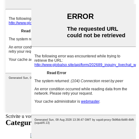
Scrivite u vostru missaghju quì è mandateci lu
Categurie di prudutti