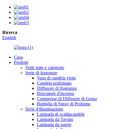
Ricerca
English
Casa
Prodotti
Vede tutte e categurie
Serie di fragranze
Vasu di candela viotu
Candela prufumata
Diffusore di fragranze
Bruciatore d'incensu
Compresse di Diffusore di Gesso
Buttiglia di Spray di Profumu
Serie d'illuminazione
Lampada di scaldacandele
Lampada da Tavulu
Lampada da parete