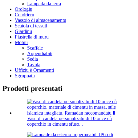
Lampada da terra
Orologiu
Cendrieru
Vassoio di almacenamentu
Scatola di tessuti
Giardinu
Piastrella di muru
Mobili
Scaffale
Appendiabiti
Sedia
Tavula
Uffiziu è Ornamenti
Sgruppatu
Prodotti presentati
Vasu di candela persunalizatu di 10 once cù
coperchio in cimentu sfuso...