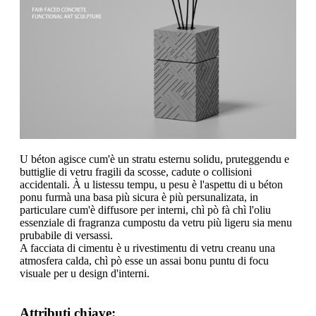
U béton agisce cum'è un stratu esternu solidu, pruteggendu e
buttiglie di vetru fragili da scosse, cadute o collisioni
accidentali. À u listessu tempu, u pesu è l'aspettu di u béton
ponu furmà una basa più sicura è più persunalizata, in
particulare cum'è diffusore per interni, chì pò fà chì l'oliu
essenziale di fragranza cumpostu da vetru più ligeru sia menu
prubabile di versassi.
A facciata di cimentu è u rivestimentu di vetru creanu una
atmosfera calda, chì pò esse un assai bonu puntu di focu
visuale per u design d'interni.
Attributi chjave: