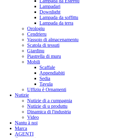
Lampada da Esternu
Lampadari
Downlight
Lampada da soffittu
Lampada da terra
Orologiu
Cendrieru
Vassoio di almacenamentu
Scatola di tessuti
Giardinu
Piastrella di muru
Mobili
Scaffale
Appendiabiti
Sedia
Tavula
Uffiziu è Ornamenti
Nutizie
Nutizie di a cumpagnia
Nutizie di u produttu
Dinamica di l'industria
Video
Nantu à noi
Marca
AGENTI