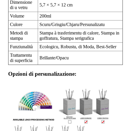
Dimensione
5,7 × 5,7 × 12 cm
di u vetru
Volume
200ml
Culore
Scuru/Grisgiu/Chjaru/Persunalizatu
Metodi di
Stampa à trasferimentu di calore, Stampa in
stampa
goffratura, Stampa serigrafica
Funziunalità
Ecologicu, Robustu, di Moda, Best-Seller
Trattamentu
Brillante/Opacu
di superficia
Opzioni di persunalizazione: