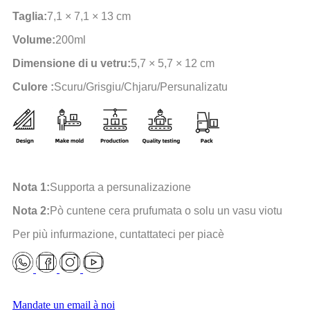
Taglia:
7,1 × 7,1 × 13 cm
Volume:
200ml
Dimensione di u vetru:
5,7 × 5,7 × 12 cm
Culore :
Scuru/Grisgiu/Chjaru/Persunalizatu
Nota 1:
Supporta a persunalizazione
Nota 2:
Pò cuntene cera prufumata o solu un vasu viotu
Per più infurmazione, cuntattateci per piacè
Mandate un email à noi