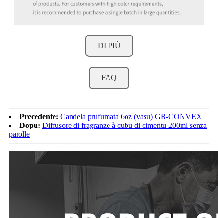
DI PIÙ
FAQ
Precedente:
Candela prufumata 6oz (vasu) GB-CONVEX
Dopu:
Diffusore di fragranze à cubu di cimentu 200ml senza
parolle